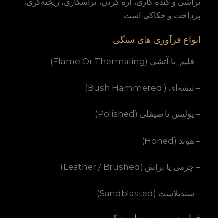
U
T
B
تراشی و کنده کاری، اره کردن، تراشکاری، ریخته‌گری،
B
E
O
پرداخت و حکاکی است.
E
R
O
K
انواع فرآوری های سنگی
– فلیم یا آتشی (Flame Or Thermaling)
– تیشه‌ای ( Bush Hammered)
– پولیش یا صیقلی (Polished)
– هوند (Honed)
– چرمی یا براش (Leather / Brushed)
– سندبلاست (Sandblasted)