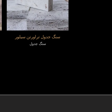
سنگ جدول تراورتن سیلور
سنگ جدول