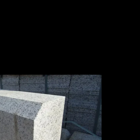
رش
ه
حتوا