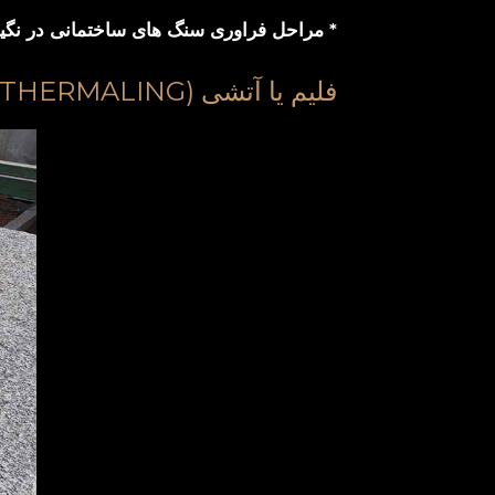
* مراحل فراوری سنگ های ساختمانی در نگین س
فلیم یا آتشی (FLAME OR THERMALING)